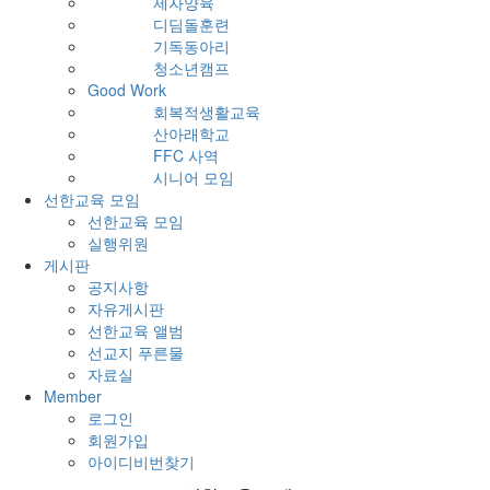
제자양육
디딤돌훈련
기독동아리
청소년캠프
Good Work
회복적생활교육
산아래학교
FFC 사역
시니어 모임
선한교육 모임
선한교육 모임
실행위원
게시판
공지사항
자유게시판
선한교육 앨범
선교지 푸른물
자료실
Member
로그인
회원가입
아이디비번찾기