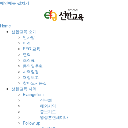
메인메뉴 펼치기
Home
선한교육 소개
인사말
비전
EFG 교육
연혁
조직표
동역및후원
사역일정
재정보고
찾아오시는길
선한교육 사역
Evangelism
신우회
해외사역
중보기도
영성훈련세미나
Follow up