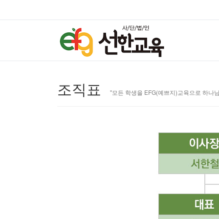
조직표
"모든 학생을 EFG(예쁘지)교육으로 하나님