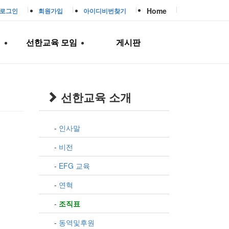
Home
로그인
회원가입
아이디비번찾기
역
선한교육 모임
게시판
선한교육 소개
-
인사말
-
비전
-
EFG 교육
-
연혁
-
조직표
-
동역및후원